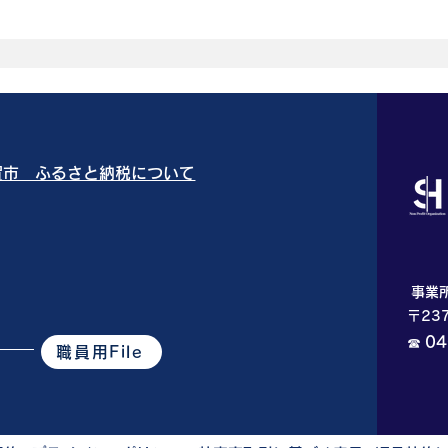
須賀市 ふるさと納税について
事業
〒23
04
☎
職員用File